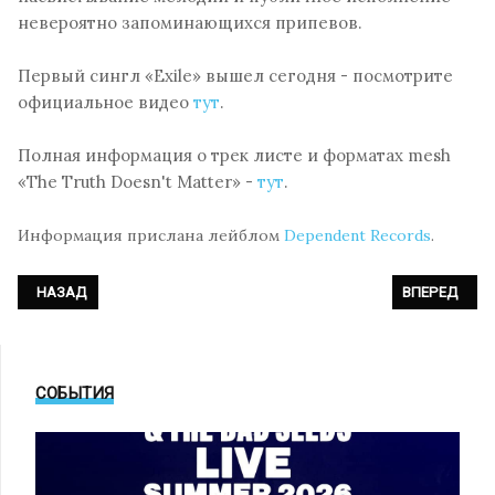
невероятно запоминающихся припевов.
Первый сингл «Exile» вышел сегодня - посмотрите
официальное видео
тут
.
Полная информация о трек листе и форматах mesh
«The Truth Doesn't Matter» -
тут
.
Информация прислана лейблом
Dependent Records
.
ПРЕДЫДУЩИЙ: «FUTURE QUIET» — НОВЫЙ СТУДИЙНЫЙ АЛЬБОМ М
СЛЕДУЮЩИЙ: 
НАЗАД
ВПЕРЕД
СОБЫТИЯ