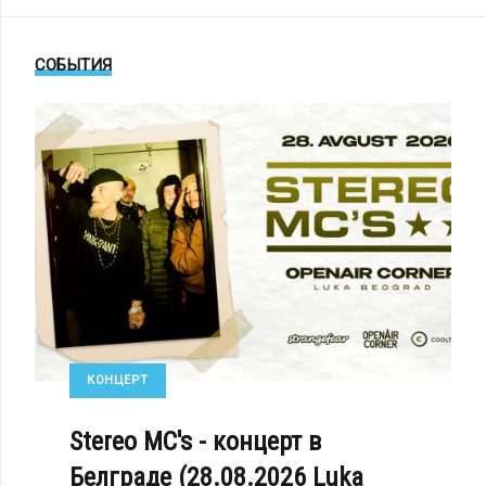
СОБЫТИЯ
А, РОССИЯ)
ОРЕПОРТАЖ: IN STRICT CONFIDENCE - КОНЦЕРТ НА X MOSCOW SYNTHETI
КОНЦЕРТ
Stereo MC's - концерт в
Белграде (28.08.2026 Luka