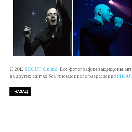
© 2012
SHOUT! Online
. Все фотографии защищены авт
на других сайтах без письменного разрешения
SHOUT
ПРЕДЫДУЩИЙ: ФОТОРЕПОРТАЖ: MELOTRON - КОНЦЕРТ НА XI MOSCO
НАЗАД