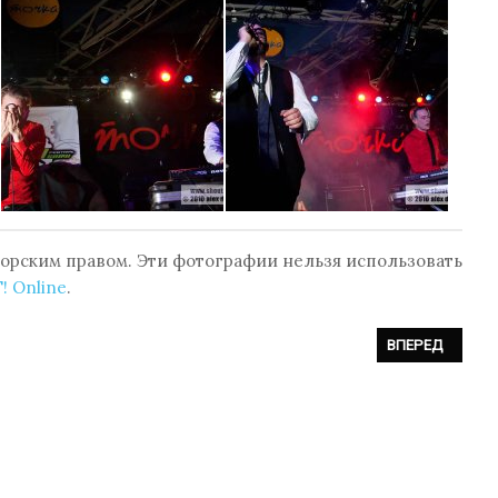
орским правом. Эти фотографии нельзя использовать
! Online
.
COW SYNTHETIC SNOW FESTIVAL 2010 (04.12.2010, КЛУБ «ТОЧКА», МОС
СЛЕДУЮЩИЙ: ФОТ
ВПЕРЕД