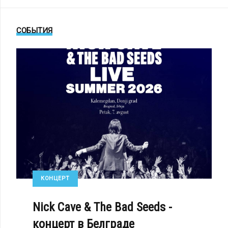
СОБЫТИЯ
КВА, РОССИЯ)
ОРЕПОРТАЖ: SONO - КОНЦЕРТ НА VIII MOSCOW SYNTHETIC SNOW FESTIV
КОНЦЕРТ
Nick Cave & The Bad Seeds -
концерт в Белграде