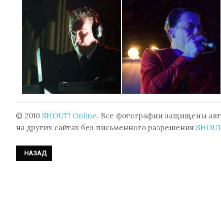
© 2010
SHOUT! Online
. Все фотографии защищены авт
на других сайтах без письменного разрешения
SHOUT
ПРЕДЫДУЩИЙ: ФОТОРЕПОРТАЖ: DE/VISION - КОНЦЕРТ НА VIII MOS
НАЗАД