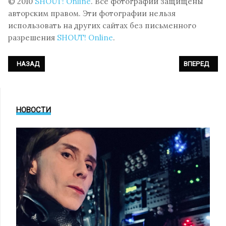
© 2010
SHOUT! Online
. Все фотографии защищены
авторским правом. Эти фотографии нельзя
использовать на других сайтах без письменного
разрешения
SHOUT! Online
.
ПРЕДЫДУЩИЙ: ФОТОРЕПОРТАЖ: SONO - КОНЦЕРТ НА VIII MOSCOW SYN
СЛЕДУЮЩИЙ: 
НАЗАД
ВПЕРЕД
НОВОСТИ