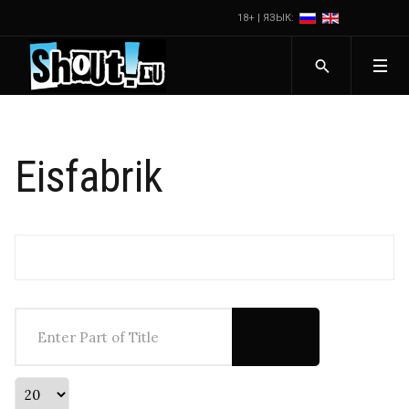
18+ | ЯЗЫК:
Eisfabrik
Enter Part of Title
Display #