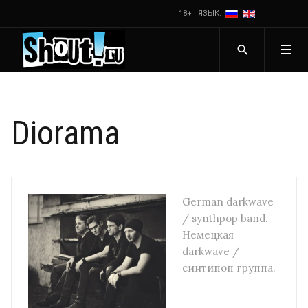
18+ | ЯЗЫК:
Diorama
German darkwave
/ synthpop band.
Немецкая
darkwave /
синтипоп группа.