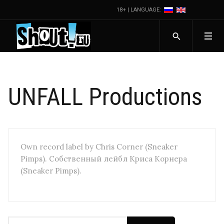
18+ | LANGUAGE:
UNFALL Productions
Own record label by Chris Corner (Sneaker
Pimps). Собственный лейбл Криса Корнера
(Sneaker Pimps).
Фильтр по заголовку